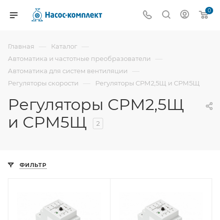
0
—
—
Главная
Каталог
—
Автоматика и частотные преобразователи
—
Автоматика для систем вентиляции
—
Регуляторы скорости
Регуляторы СРМ2,5Щ и СРМ5Щ
Регуляторы СРМ2,5Щ
и СРМ5Щ
2
ФИЛЬТР