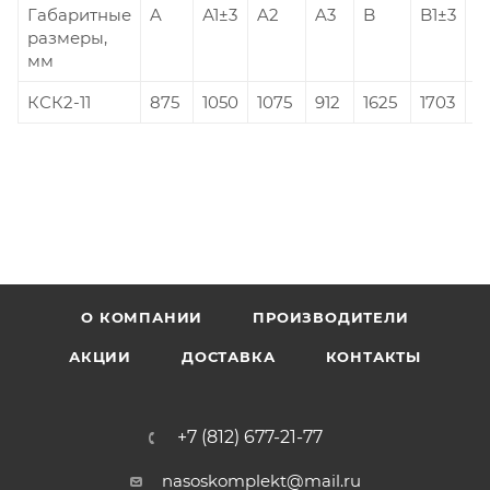
Габаритные
A
А1±3
A2
A3
B
B1±3
B
размеры,
мм
КСК2-11
875
1050
1075
912
1625
1703
1
О КОМПАНИИ
ПРОИЗВОДИТЕЛИ
АКЦИИ
ДОСТАВКА
КОНТАКТЫ
+7 (812) 677-21-77
nasoskomplekt@mail.ru