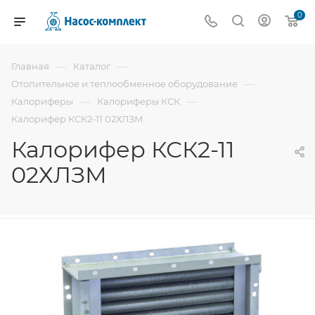
0
—
—
Главная
Каталог
—
Отопительное и теплообменное оборудование
—
—
Калориферы
Калориферы КСК
Калорифер КСК2-11 02ХЛЗМ
Калорифер КСК2-11
02ХЛЗМ