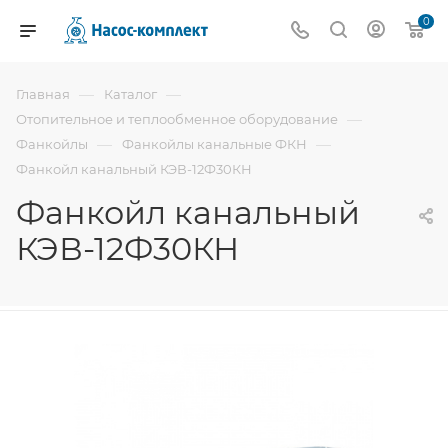
0
—
—
Главная
Каталог
—
Отопительное и теплообменное оборудование
—
—
Фанкойлы
Фанкойлы канальные ФКН
Фанкойл канальный КЭВ-12Ф30КН
Фанкойл канальный
КЭВ-12Ф30КН