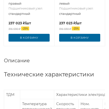
правый
левый
Подшипниковый узел:
Подшипниковый узел:
стандартный
стандартный
237 023
₽
/шт
237 023
₽
/шт
-
25
%
-
25
%
316 030
₽
316 030
₽
В КОРЗИНУ
В КОРЗИНУ
Описание
Технические характеристики
ТДМ
Характеристики электродв
Температура
Скорость
Ном.
Н
перемещаемой
вращения,
мощность,
то