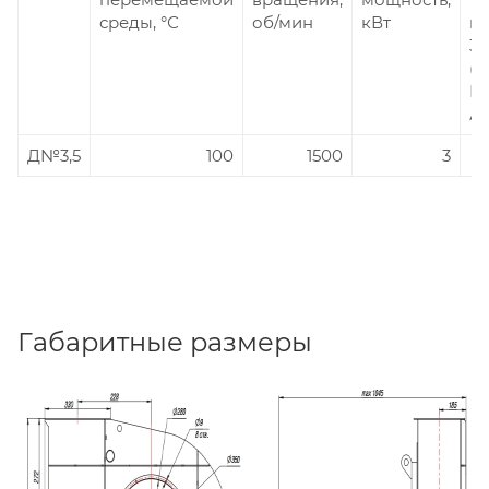
среды, °С
об/мин
кВт
п
3
(5
Гц
А
Д№3,5
100
1500
3
Габаритные размеры