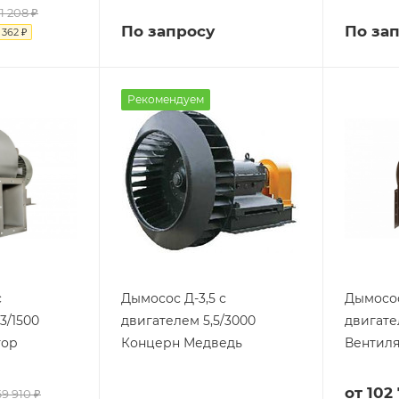
1 208 ₽
По запросу
По за
 362 ₽
Рекомендуем
с
Дымосос Д-3,5 с
Дымосос
3/1500
двигателем 5,5/3000
двигате
тор
Концерн Медведь
Вентил
от
102
69 910 ₽