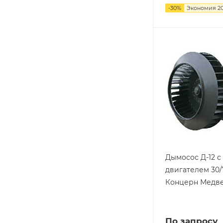
-
30
%
Экономия
20
Дымосос Д-12 с
двигателем 30/
Концерн Медв
По запросу