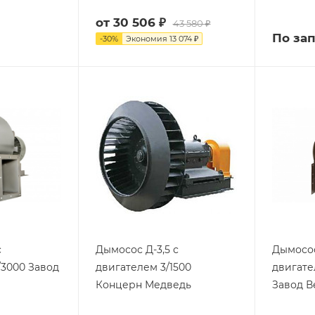
от
30 506 ₽
43 580 ₽
По за
-
30
%
Экономия
13 074 ₽
с
Дымосос Д-3,5 с
Дымосос
/3000 Завод
двигателем 3/1500
двигател
Концерн Медведь
Завод В