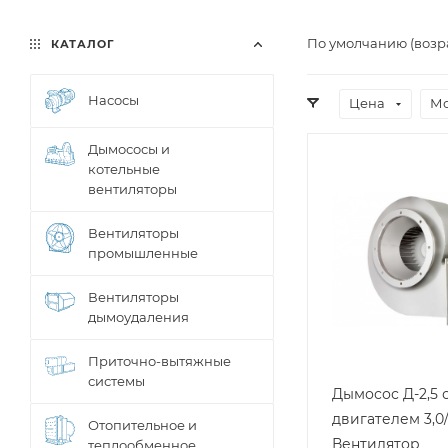
По умолчанию (возр
КАТАЛОГ
Насосы
Цена
Мо
Дымососы и
котельные
вентиляторы
Вентиляторы
промышленные
Вентиляторы
дымоудаления
Приточно-вытяжные
системы
Дымосос Д-2,5 
двигателем 3,0
Отопительное и
Вентилятор
теплообменное