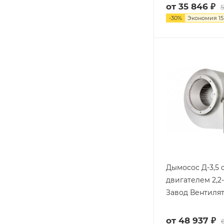
от
35 846 ₽
5
-
30
%
Экономия
15
Дымосос Д-3,5 
двигателем 2,2-
Завод Вентиля
от
48 937 ₽