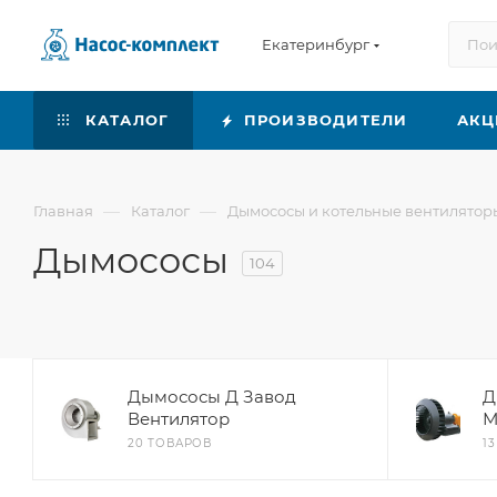
Екатеринбург
КАТАЛОГ
ПРОИЗВОДИТЕЛИ
АКЦ
—
—
Главная
Каталог
Дымососы и котельные вентилятор
Дымососы
104
Дымососы Д Завод
Д
Вентилятор
М
20 ТОВАРОВ
1