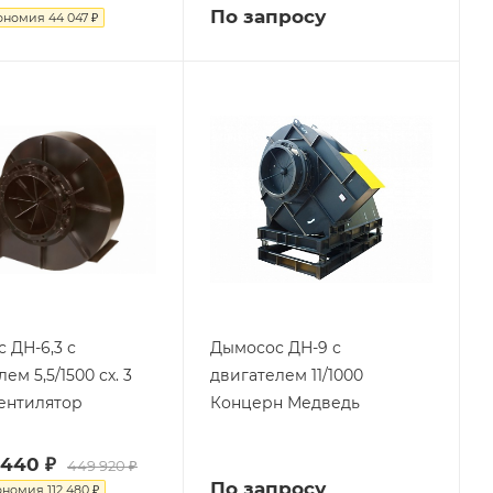
По запросу
ономия
44 047 ₽
 ДН-6,3 с
Дымосос ДН-9 с
ем 5,5/1500 сх. 3
двигателем 11/1000
ентилятор
Концерн Медведь
 440 ₽
449 920 ₽
По запросу
ономия
112 480 ₽