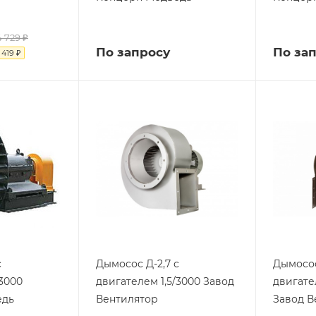
 729 ₽
По запросу
По за
 419 ₽
с
Дымосос Д-2,7 с
Дымосос
/3000
двигателем 1,5/3000 Завод
двигател
едь
Вентилятор
Завод В