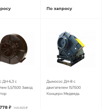
просу
По запросу
 ДН-6,3 с
Дымосос ДН-8 с
лем 5,5/1500 Завод
двигателем 15/1500
ятор
Концерн Медведь
 778 ₽
146 825 ₽