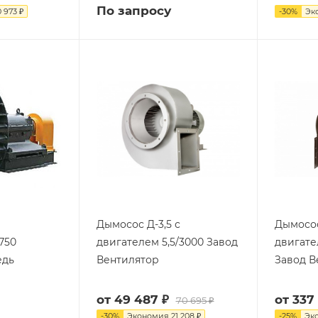
По запросу
 973 ₽
-
30
%
Эк
Дымосос Д-3,5 с
Дымосос
750
двигателем 5,5/3000 Завод
двигател
едь
Вентилятор
Завод В
от
49 487 ₽
от
337
70 695 ₽
-
30
%
Экономия
21 208 ₽
-
25
%
Эк