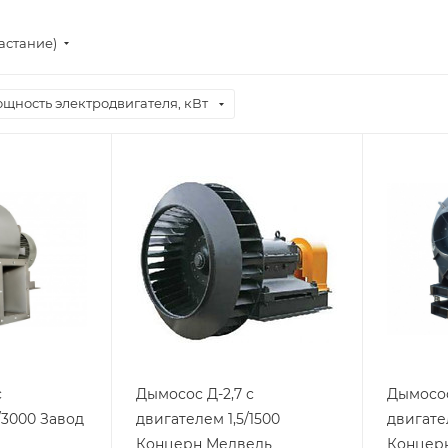
астание)
щность электродвигателя, кВт
с
Дымосос Д-2,7 с
Дымосос
/3000 Завод
двигателем 1,5/1500
двигате
Концерн Медведь
Концер