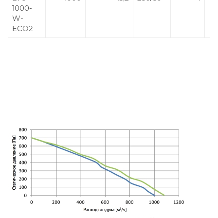
1000-
W-
ECO2