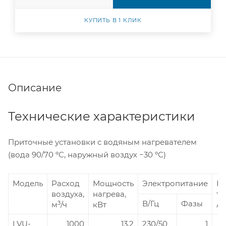
КУПИТЬ В 1 КЛИК
Описание
Технические характеристики
Приточные установки с водяным нагревателем
(вода 90/70 ºС, наружный воздух −30 ºС)
Модель
Расход
Мощность
Электропитание
Р
воздуха,
нагрева,
то
В/Гц
Фазы
3
м
/ч
кВт
А
LVU-
1000
13,2
230/50
1