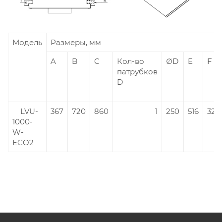
Модель
Размеры, мм
A
B
C
Кол-во
∅D
E
F
патрубков
D
LVU-
367
720
860
1
250
516
321
1000-
W-
ECO2