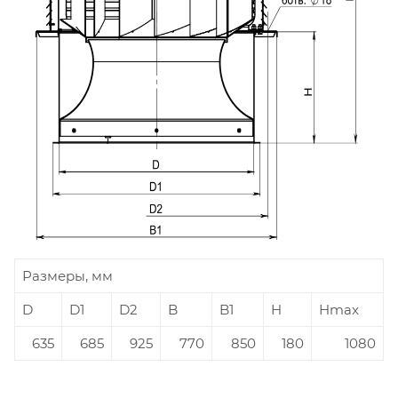
Размеры, мм
D
D1
D2
B
B1
H
Hmax
635
685
925
770
850
180
1080