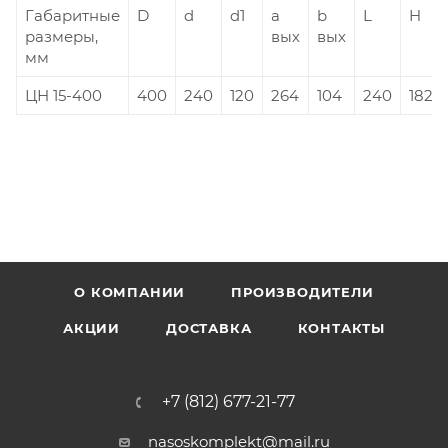
Габаритные
D
d
d1
a
b
L
H
размеры,
вых
вых
мм
ЦН 15-400
400
240
120
264
104
240
1824
О КОМПАНИИ
ПРОИЗВОДИТЕЛИ
АКЦИИ
ДОСТАВКА
КОНТАКТЫ
+7 (812) 677-21-77
nasoskomplekt@mail.ru