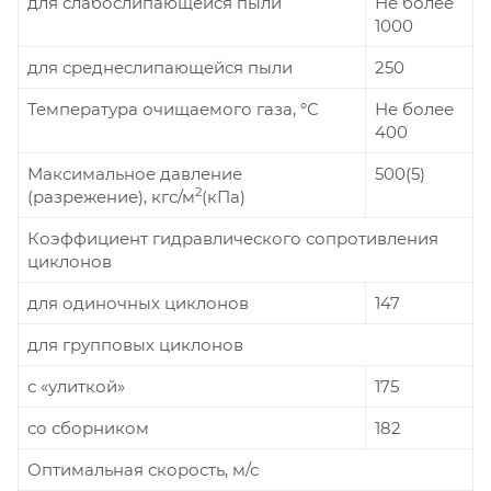
для слабослипающейся пыли
Не более
1000
для среднеслипающейся пыли
250
Температура очищаемого газа, °С
Не более
400
Максимальное давление
500(5)
2
(разрежение), кгс/м
(кПа)
Коэффициент гидравлического сопротивления
циклонов
для одиночных циклонов
147
для групповых циклонов
с «улиткой»
175
со сборником
182
Оптимальная скорость, м/с