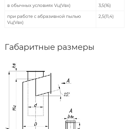
в обычных условиях Vц(Vвх)
3,5(16)
при работе с абразивной пылью
2,5(11,4)
Vц(Vвх)
Габаритные размеры