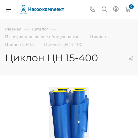
0
—
—
Главная
Каталог
—
—
Пылеулавливающее оборудование
Циклоны
—
Циклон ЦН 15
Циклон ЦН 15-400
Циклон ЦН 15-400