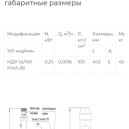
габаритные размеры
3
Модификация
N,
Q, м
/ч
P,
Размеры,
Масс
кВт
кгс/
мм
кг
2
см
100 ход/мин
L
d
1
НДР 1,6/100
0,25
0,0016
100
402
5
45 (3
К14А (В)