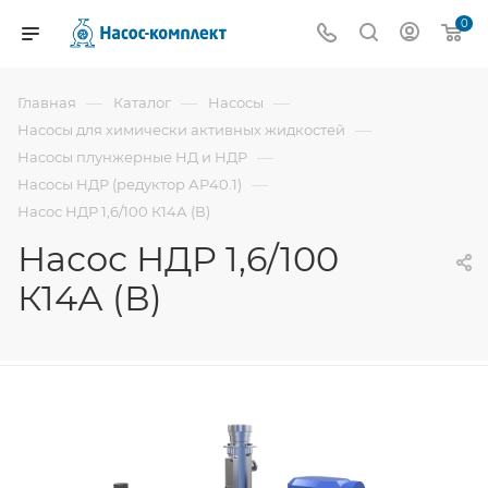
0
—
—
—
Главная
Каталог
Насосы
—
Насосы для химически активных жидкостей
—
Насосы плунжерные НД и НДР
—
Насосы НДР (редуктор АР40.1)
Насос НДР 1,6/100 К14А (В)
Насос НДР 1,6/100
К14А (В)