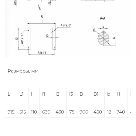
Размеры, мм
L
L1
l
l1
l2
l3
B
B1
b
H
H1
915
515
110
630
430
75
900
450
12
740
4