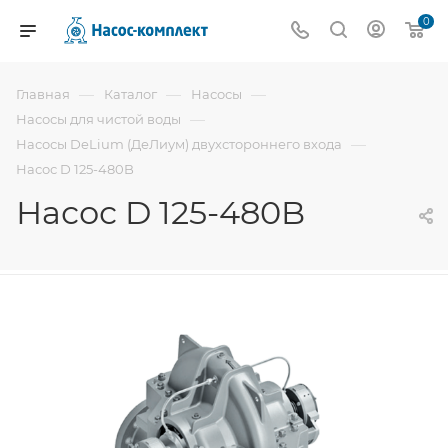
0
—
—
—
Главная
Каталог
Насосы
—
Насосы для чистой воды
—
Насосы DeLium (ДеЛиум) двухстороннего входа
Насос D 125-480B
Насос D 125-480B