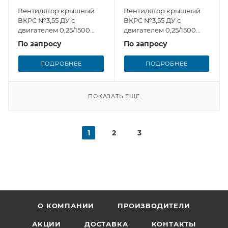
Вентилятор крышный
Вентилятор крышный
ВКРС №3,55 ДУ с
ВКРС №3,55 ДУ с
двигателем 0,25/1500
двигателем 0,25/1500
Завод Вентилятор, 6
Завод Вентилятор, 9
По запросу
По запросу
лопаток РК (снят с
лопаток РК (снят с
производства)
производства)
ПОДРОБНЕЕ
ПОДРОБНЕЕ
ПОКАЗАТЬ ЕЩЕ
1
2
3
О КОМПАНИИ
ПРОИЗВОДИТЕЛИ
АКЦИИ
ДОСТАВКА
КОНТАКТЫ