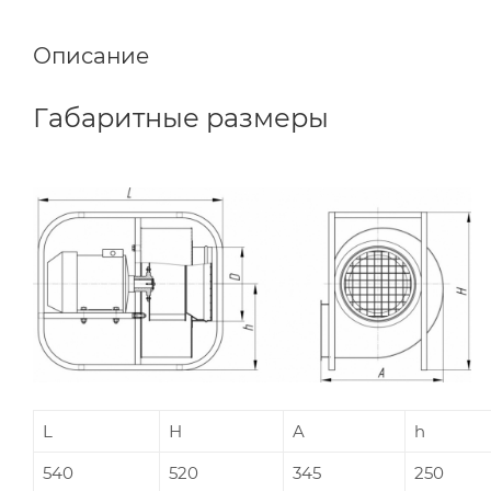
Описание
Габаритные размеры
L
Н
A
h
540
520
345
250