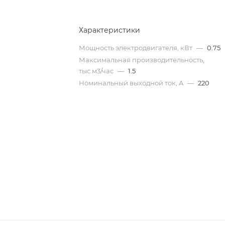
Характеристики
Мощность электродвигателя, кВт
—
0.75
Максимальная производительность,
тыс.м3/час
—
1.5
Номинальный выходной ток, A
—
220