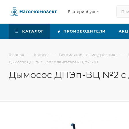
Екатеринбург
КАТАЛОГ
ПРОИЗВОДИТЕЛИ
АКЦ
—
—
—
Главная
Каталог
Вентиляторы дымоудаления
Дымосос ДПЭп-ВЦ №2 с двигателем 0,75/1500
Дымосос ДПЭп-ВЦ №2 с д