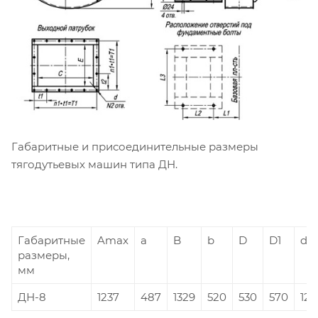
Габаритные и присоединительные размеры
тягодутьевых машин типа ДН.
Габаритные
Amax
a
B
b
D
D1
d
размеры,
мм
ДН-8
1237
487
1329
520
530
570
12