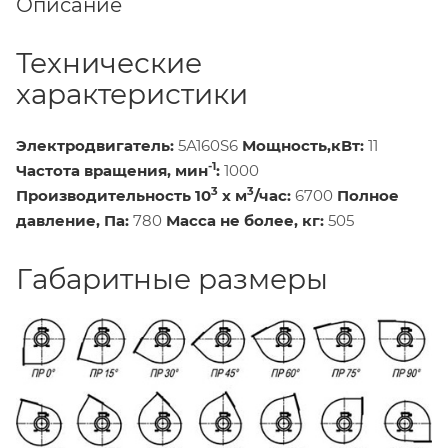
Описание
Технические
характеристики
Электродвигатель:
5А160S6
Мощность,кВт:
11
-1
Частота вращения, мин
:
1000
3
3
Производительность 10
х м
/час:
6700
Полное
давление, Па:
780
Масса не более, кг:
505
Габаритные размеры