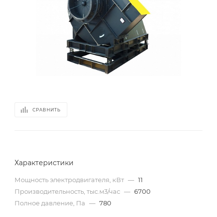
СРАВНИТЬ
Характеристики
Мощность электродвигателя, кВт
—
11
Производительность, тыс.м3/час
—
6700
Полное давление, Па
—
780