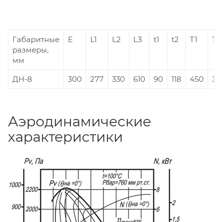
Габаритные
E
L1
L2
L3
t1
t2
T1
T2
размеры,
мм
ДН-8
300
277
330
610
90
118
450
35
Аэродинамические
характеристики