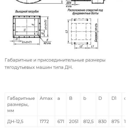
Габаритные и присоединительные размеры
тягодутьевых машин типа ДН.
Габаритные
Amax
a
B
b
D
D1
d
размеры,
мм
ДН-12,5
1772
671
2051
812,5
830
875
14