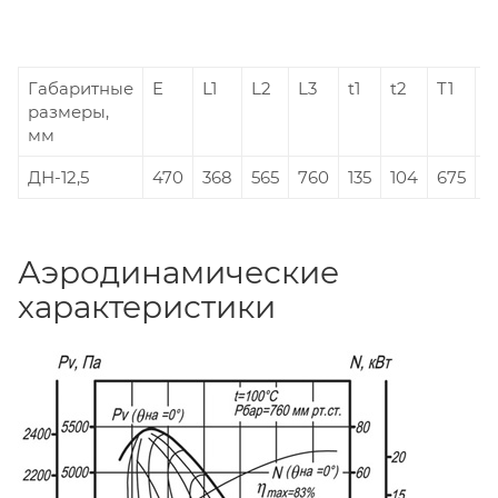
Габаритные
E
L1
L2
L3
t1
t2
T1
T
размеры,
мм
ДН-12,5
470
368
565
760
135
104
675
5
Аэродинамические
характеристики