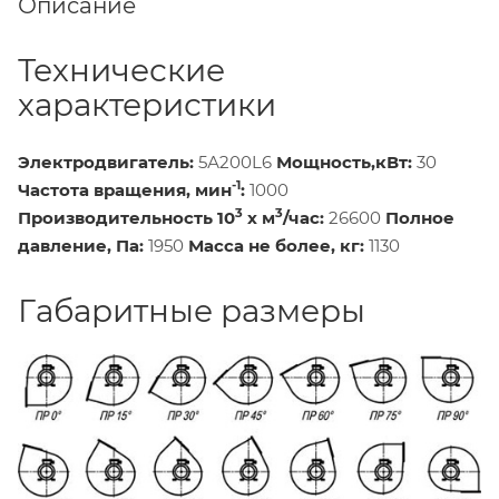
Описание
Технические
характеристики
Электродвигатель:
5А200L6
Мощность,кВт:
30
-1
Частота вращения, мин
:
1000
3
3
Производительность 10
х м
/час:
26600
Полное
давление, Па:
1950
Масса не более, кг:
1130
Габаритные размеры